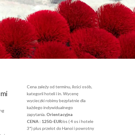
Cena zależy od terminu, ilości osób,
ami
kategorii hoteli i in. Wycenę
wycieczki robimy bezpłatnie dla
każdego indywidualnego
ong
zapytania.
Orientacyjna
CENA
:
1250.-EUR
/os ( 4 os i hotele
3*) plus przelot do Hanoi i powrotny