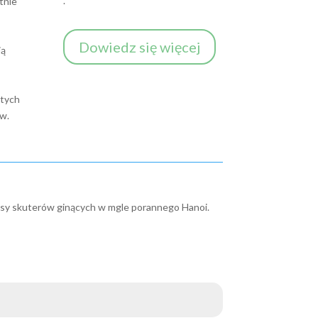
.
tnie
Dowiedz się więcej
ią
tych
ów.
głosy skuterów ginących w mgle porannego Hanoi.