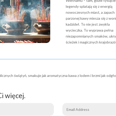
Wietnamu – tam, gdzie tysiącle
legendy splatają się z energią
nowoczesnych miast, a zapach
parzonej kawy miesza się z won
kadzideł. To nie jest zwykła
wycieczka. To wyprawa pełna
niezapomnianych smaków, ukry
ścieżek i magicznych krajobraz
ulicznych świątyń, smakuje jak aromatyczna kawa z lodem i brzmi jak od
i więcej.