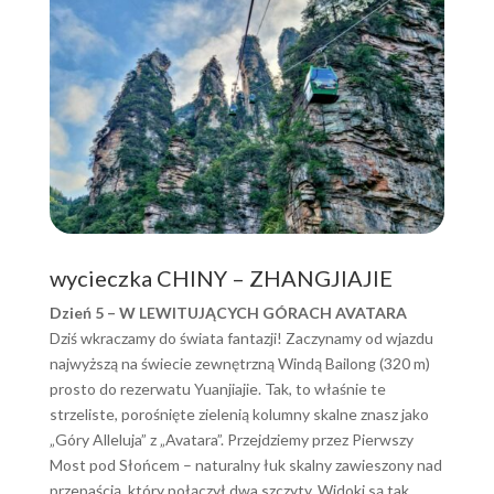
wycieczka CHINY – ZHANGJIAJIE
Dzień 5 – W LEWITUJĄCYCH GÓRACH AVATARA
Dziś wkraczamy do świata fantazji! Zaczynamy od wjazdu
najwyższą na świecie zewnętrzną Windą Bailong (320 m)
prosto do rezerwatu Yuanjiajie. Tak, to właśnie te
strzeliste, porośnięte zielenią kolumny skalne znasz jako
„Góry Alleluja” z „Avatara”. Przejdziemy przez Pierwszy
Most pod Słońcem – naturalny łuk skalny zawieszony nad
przepaścią, który połączył dwa szczyty. Widoki są tak