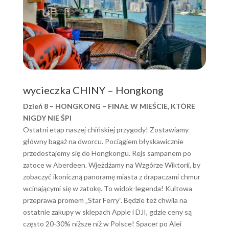
wycieczka CHINY – Hongkong
Dzień 8 – HONGKONG – FINAŁ W MIEŚCIE, KTÓRE
NIGDY NIE ŚPI
Ostatni etap naszej chińskiej przygody! Zostawiamy
główny bagaż na dworcu. Pociągiem błyskawicznie
przedostajemy się do Hongkongu. Rejs sampanem po
zatoce w Aberdeen. Wjeżdżamy na Wzgórze Wiktorii, by
zobaczyć ikoniczną panoramę miasta z drapaczami chmur
wcinającymi się w zatokę. To widok-legenda! Kultowa
przeprawa promem „Star Ferry”. Będzie też chwila na
ostatnie zakupy w sklepach Apple i DJI, gdzie ceny są
często 20-30% niższe niż w Polsce! Spacer po Alei