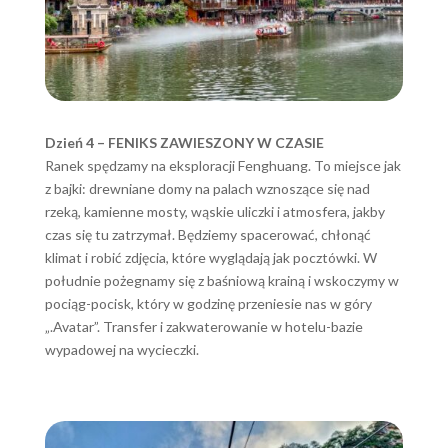
Dzień 4 – FENIKS ZAWIESZONY W CZASIE
Ranek spędzamy na eksploracji Fenghuang. To miejsce jak
z bajki: drewniane domy na palach wznoszące się nad
rzeką, kamienne mosty, wąskie uliczki i atmosfera, jakby
czas się tu zatrzymał. Będziemy spacerować, chłonąć
klimat i robić zdjęcia, które wyglądają jak pocztówki. W
południe pożegnamy się z baśniową krainą i wskoczymy w
pociąg-pocisk, który w godzinę przeniesie nas w góry
„.Avatar”. Transfer i zakwaterowanie w hotelu-bazie
wypadowej na wycieczki.