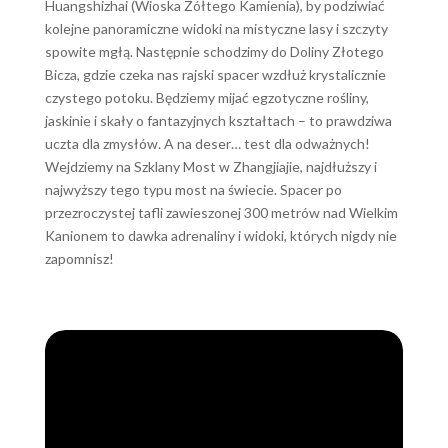
Huangshizhai (Wioska Żółtego Kamienia), by podziwiać
kolejne panoramiczne widoki na mistyczne lasy i szczyty
spowite mgłą. Następnie schodzimy do Doliny Złotego
Bicza, gdzie czeka nas rajski spacer wzdłuż krystalicznie
czystego potoku. Będziemy mijać egzotyczne rośliny,
jaskinie i skały o fantazyjnych kształtach – to prawdziwa
uczta dla zmysłów. A na deser… test dla odważnych!
Wejdziemy na Szklany Most w Zhangjiajie, najdłuższy i
najwyższy tego typu most na świecie. Spacer po
przezroczystej tafli zawieszonej 300 metrów nad Wielkim
Kanionem to dawka adrenaliny i widoki, których nigdy nie
zapomnisz!