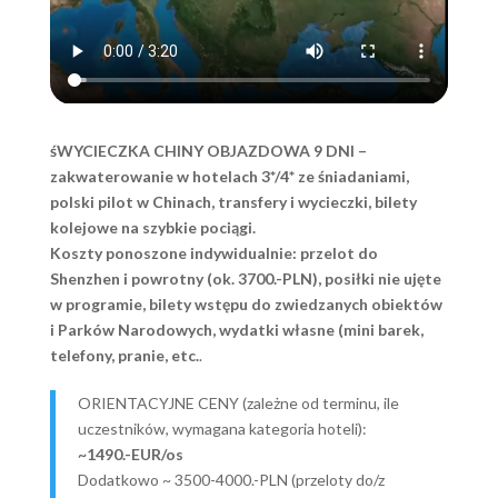
śWYCIECZKA CHINY OBJAZDOWA 9 DNI –
zakwaterowanie w hotelach 3*/4* ze śniadaniami,
polski pilot w Chinach, transfery i wycieczki, bilety
kolejowe na szybkie pociągi.
Koszty ponoszone indywidualnie: przelot do
Shenzhen i powrotny (ok. 3700.-PLN), posiłki nie ujęte
w programie, bilety wstępu do zwiedzanych obiektów
i Parków Narodowych, wydatki własne (mini barek,
telefony, pranie, etc.
.
ORIENTACYJNE CENY (zależne od terminu, ile
uczestników, wymagana kategoria hoteli):
~1490.-EUR/os
Dodatkowo ~ 3500-4000.-PLN (przeloty do/z