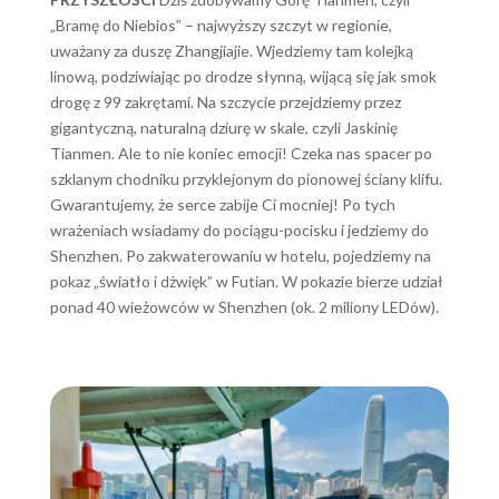
„Bramę do Niebios” – najwyższy szczyt w regionie,
uważany za duszę Zhangjiajie. Wjedziemy tam kolejką
linową, podziwiając po drodze słynną, wijącą się jak smok
drogę z 99 zakrętami. Na szczycie przejdziemy przez
gigantyczną, naturalną dziurę w skale, czyli Jaskinię
Tianmen. Ale to nie koniec emocji! Czeka nas spacer po
szklanym chodniku przyklejonym do pionowej ściany klifu.
Gwarantujemy, że serce zabije Ci mocniej! Po tych
wrażeniach wsiadamy do pociągu-pocisku i jedziemy do
Shenzhen. Po zakwaterowaniu w hotelu, pojedziemy na
pokaz „światło i dżwięk” w Futian. W pokazie bierze udział
ponad 40 wieżowców w Shenzhen (ok. 2 miliony LEDów).