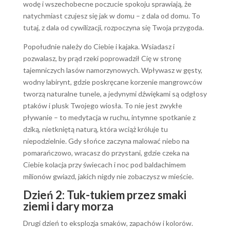
wodę i wszechobecne poczucie spokoju sprawiają, że
natychmiast czujesz się jak w domu – z dala od domu. To
tutaj, z dala od cywilizacji, rozpoczyna się Twoja przygoda.
Popołudnie należy do Ciebie i kajaka. Wsiadasz i
pozwalasz, by prąd rzeki poprowadził Cię w stronę
tajemniczych lasów namorzynowych. Wpływasz w gęsty,
wodny labirynt, gdzie poskręcane korzenie mangrowców
tworzą naturalne tunele, a jedynymi dźwiękami są odgłosy
ptaków i plusk Twojego wiosła. To nie jest zwykłe
pływanie – to medytacja w ruchu, intymne spotkanie z
dziką, nietkniętą naturą, która wciąż króluje tu
niepodzielnie. Gdy słońce zaczyna malować niebo na
pomarańczowo, wracasz do przystani, gdzie czeka na
Ciebie kolacja przy świecach i noc pod baldachimem
milionów gwiazd, jakich nigdy nie zobaczysz w mieście.
Dzień 2: Tuk-tukiem przez smaki
ziemi i dary morza
Drugi dzień to eksplozja smaków, zapachów i kolorów.