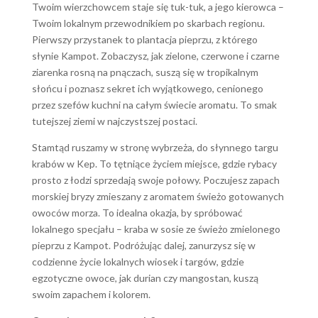
Twoim wierzchowcem staje się tuk-tuk, a jego kierowca –
Twoim lokalnym przewodnikiem po skarbach regionu.
Pierwszy przystanek to plantacja pieprzu, z którego
słynie Kampot. Zobaczysz, jak zielone, czerwone i czarne
ziarenka rosną na pnączach, suszą się w tropikalnym
słońcu i poznasz sekret ich wyjątkowego, cenionego
przez szefów kuchni na całym świecie aromatu. To smak
tutejszej ziemi w najczystszej postaci.
Stamtąd ruszamy w stronę wybrzeża, do słynnego targu
krabów w Kep. To tętniące życiem miejsce, gdzie rybacy
prosto z łodzi sprzedają swoje połowy. Poczujesz zapach
morskiej bryzy zmieszany z aromatem świeżo gotowanych
owoców morza. To idealna okazja, by spróbować
lokalnego specjału – kraba w sosie ze świeżo zmielonego
pieprzu z Kampot. Podróżując dalej, zanurzysz się w
codzienne życie lokalnych wiosek i targów, gdzie
egzotyczne owoce, jak durian czy mangostan, kuszą
swoim zapachem i kolorem.