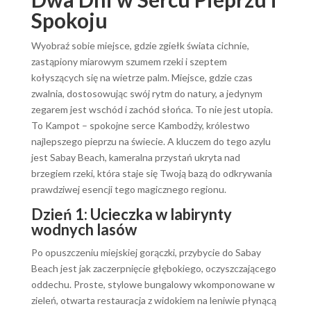
Spokoju
Wyobraź sobie miejsce, gdzie zgiełk świata cichnie,
zastąpiony miarowym szumem rzeki i szeptem
kołyszących się na wietrze palm. Miejsce, gdzie czas
zwalnia, dostosowując swój rytm do natury, a jedynym
zegarem jest wschód i zachód słońca. To nie jest utopia.
To Kampot – spokojne serce Kambodży, królestwo
najlepszego pieprzu na świecie. A kluczem do tego azylu
jest Sabay Beach, kameralna przystań ukryta nad
brzegiem rzeki, która staje się Twoją bazą do odkrywania
prawdziwej esencji tego magicznego regionu.
Dzień 1: Ucieczka w labirynty
wodnych lasów
Po opuszczeniu miejskiej gorączki, przybycie do Sabay
Beach jest jak zaczerpnięcie głębokiego, oczyszczającego
oddechu. Proste, stylowe bungalowy wkomponowane w
zieleń, otwarta restauracja z widokiem na leniwie płynącą