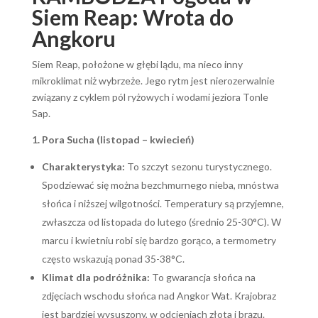
Siem Reap: Wrota do
Angkoru
Siem Reap, położone w głębi lądu, ma nieco inny
mikroklimat niż wybrzeże. Jego rytm jest nierozerwalnie
związany z cyklem pól ryżowych i wodami jeziora Tonle
Sap.
1. Pora Sucha (listopad – kwiecień)
Charakterystyka:
To szczyt sezonu turystycznego.
Spodziewać się można bezchmurnego nieba, mnóstwa
słońca i niższej wilgotności. Temperatury są przyjemne,
zwłaszcza od listopada do lutego (średnio 25-30°C). W
marcu i kwietniu robi się bardzo gorąco, a termometry
często wskazują ponad 35-38°C.
Klimat dla podróżnika:
To gwarancja słońca na
zdjęciach wschodu słońca nad Angkor Wat. Krajobraz
jest bardziej wysuszony, w odcieniach złota i brązu.