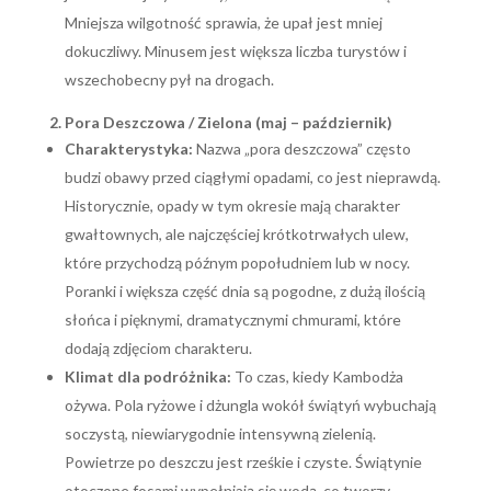
Mniejsza wilgotność sprawia, że upał jest mniej
dokuczliwy. Minusem jest większa liczba turystów i
wszechobecny pył na drogach.
2. Pora Deszczowa / Zielona (maj – październik)
Charakterystyka:
Nazwa „pora deszczowa” często
budzi obawy przed ciągłymi opadami, co jest nieprawdą.
Historycznie, opady w tym okresie mają charakter
gwałtownych, ale najczęściej krótkotrwałych ulew,
które przychodzą późnym popołudniem lub w nocy.
Poranki i większa część dnia są pogodne, z dużą ilością
słońca i pięknymi, dramatycznymi chmurami, które
dodają zdjęciom charakteru.
Klimat dla podróżnika:
To czas, kiedy Kambodża
ożywa. Pola ryżowe i dżungla wokół świątyń wybuchają
soczystą, niewiarygodnie intensywną zielenią.
Powietrze po deszczu jest rześkie i czyste. Świątynie
otoczone fosami wypełniają się wodą, co tworzy