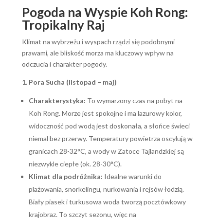
Pogoda na Wyspie Koh Rong:
Tropikalny Raj
Klimat na wybrzeżu i wyspach rządzi się podobnymi
prawami, ale bliskość morza ma kluczowy wpływ na
odczucia i charakter pogody.
1. Pora Sucha (listopad – maj)
Charakterystyka:
To wymarzony czas na pobyt na
Koh Rong. Morze jest spokojne i ma lazurowy kolor,
widoczność pod wodą jest doskonała, a słońce świeci
niemal bez przerwy. Temperatury powietrza oscylują w
granicach 28-32°C, a wody w Zatoce Tajlandzkiej są
niezwykle ciepłe (ok. 28-30°C).
Klimat dla podróżnika:
Idealne warunki do
plażowania, snorkelingu, nurkowania i rejsów łodzią.
Biały piasek i turkusowa woda tworzą pocztówkowy
krajobraz. To szczyt sezonu, więc na