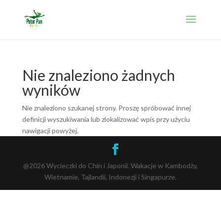
Nie znaleziono żadnych
wyników
Nie znaleziono szukanej strony. Proszę spróbować innej
definicji wyszukiwania lub zlokalizować wpis przy użyciu
nawigacji powyżej.
@2026 Wycieczki do Chin i Japonii. Wakacje w Kambodży,
Wietnamie, Tajlandii, Indonezji i Singapurze.