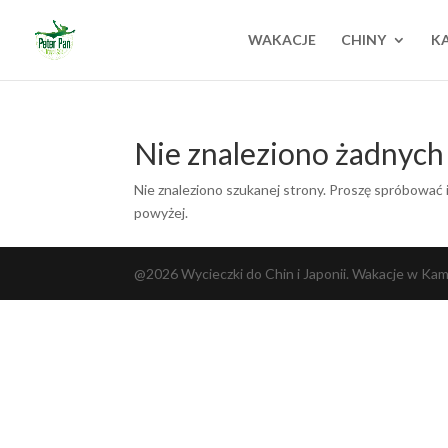
WAKACJE
CHINY
K
Nie znaleziono żadnyc
Nie znaleziono szukanej strony. Proszę spróbować i
powyżej.
@2026 Wycieczki do Chin i Japonii. Wakacje w Kambo