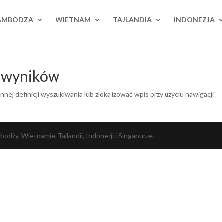
AMBODZA
WIETNAM
TAJLANDIA
INDONEZJA
h wyników
nnej definicji wyszukiwania lub zlokalizować wpis przy użyciu nawigacji
dży, Wietnamie, Tajlandii, Indonezji i Singapurze.