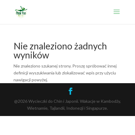
Nie znaleziono żadnych
wyników
Nie znaleziono szukanej strony. Proszę spróbować innej
definicji wyszukiwania lub zlokalizować wpis przy użyciu
nawigacji powyżej.
@2026 Wycieczki do Chin i Japonii. Wakacje w Kambodży,
Wietnamie, Tajlandii, Indonezji i Singapurze.