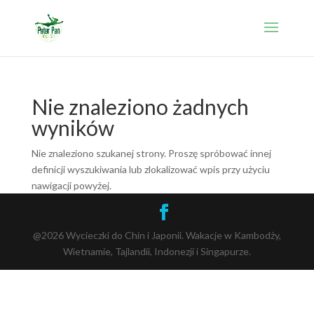
Nie znaleziono żadnych
wyników
Nie znaleziono szukanej strony. Proszę spróbować innej
definicji wyszukiwania lub zlokalizować wpis przy użyciu
nawigacji powyżej.
@2026 Wycieczki do Chin i Japonii. Wakacje w Kambodży,
Wietnamie, Tajlandii, Indonezji i Singapurze.