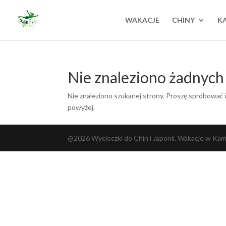
WAKACJE
CHINY
K
Nie znaleziono żadnyc
Nie znaleziono szukanej strony. Proszę spróbować i
powyżej.
@2026 Wycieczki do Chin i Japonii. Wakacje w Kambo