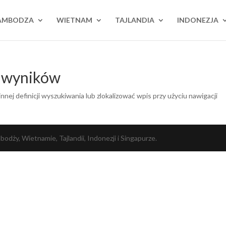
AMBODZA
WIETNAM
TAJLANDIA
INDONEZJA
h wyników
nnej definicji wyszukiwania lub zlokalizować wpis przy użyciu nawigacji
dży, Wietnamie, Tajlandii, Indonezji i Singapurze.